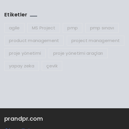
Etiketler
agile
MS Project
pmp
pmp sınavı
product management
project management
proje yönetimi
proje yönetimi araçları
yapay zeka
çevik
prandpr.com