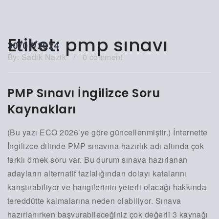
Etiket:
pmp sınavı
30/07/2024
By:
Sadık Nazik
/
0 comment
PMP Sınavı İngilizce Soru
Kaynakları
(Bu yazı ECO 2026’ye göre güncellenmiştir.) İnternette
İngilizce dilinde PMP sınavına hazırlık adı altında çok
farklı örnek soru var. Bu durum sınava hazırlanan
adayların alternatif fazlalığından dolayı kafalarını
karıştırabiliyor ve hangilerinin yeterli olacağı hakkında
tereddütte kalmalarına neden olabiliyor. Sınava
hazırlanırken başvurabileceğiniz çok değerli 3 kaynağı