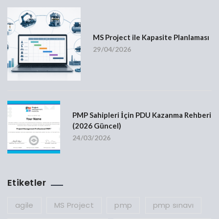
MS Project ile Kapasite Planlaması
29/04/2026
PMP Sahipleri İçin PDU Kazanma Rehberi
(2026 Güncel)
24/03/2026
Etiketler
agile
MS Project
pmp
pmp sınavı