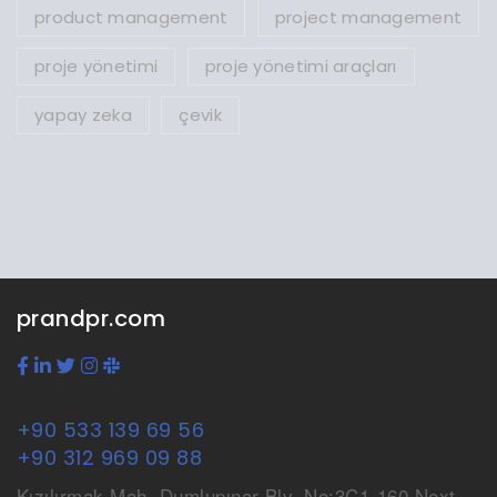
product management
project management
proje yönetimi
proje yönetimi araçları
yapay zeka
çevik
prandpr.com
+90 533 139 69 56
+90 312 969 09 88
Kızılırmak Mah. Dumlupınar Blv. No:3C1-160 Next