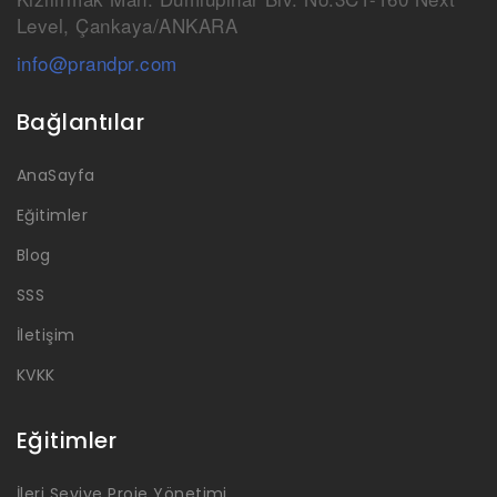
Level, Çankaya/ANKARA
info@prandpr.com
Bağlantılar
AnaSayfa
Eğitimler
Blog
SSS
İletişim
KVKK
Eğitimler
İleri Seviye Proje Yönetimi