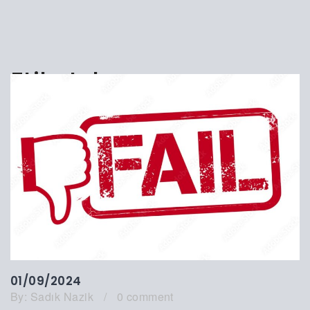
Etiket:
kapsam
01/09/2024
By:
Sadık Nazik
/
0 comment